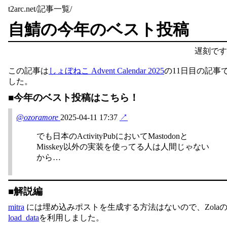
t2arc.net
/
記事一覧
/
自鯖の今年のベスト投稿
遅刻です
この記事は
しょぼねこ Advent Calendar 2025
の11日目の記事
した。
今年のベスト投稿はこちら！
@ozoramore
2025-04-11 17:37
↗
でも日本のActivityPubにおいてMastodonと
Misskey以外の実装を使ってる人は人間じゃない
から…
解説編
mitra
には埋め込みポストを生成する方法はないので、Zola
load_data
を利用しました。