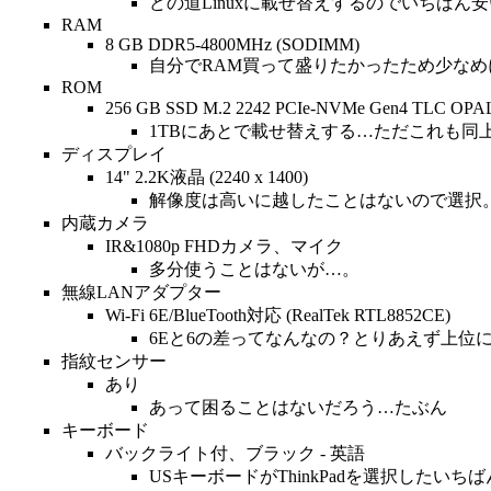
どの道Linuxに載せ替えするのでいちばん
RAM
8 GB DDR5-4800MHz (SODIMM)
自分でRAM買って盛りたかったため少な
ROM
256 GB SSD M.2 2242 PCIe-NVMe Gen4 TLC O
1TBにあとで載せ替えする…ただこれも同
ディスプレイ
14" 2.2K液晶 (2240 x 1400)
解像度は高いに越したことはないので選択
内蔵カメラ
IR&1080p FHDカメラ、マイク
多分使うことはないが…。
無線LANアダプター
Wi-Fi 6E/BlueTooth対応 (RealTek RTL8852CE)
6Eと6の差ってなんなの？とりあえず上位
指紋センサー
あり
あって困ることはないだろう…たぶん
キーボード
バックライト付、ブラック - 英語
USキーボードがThinkPadを選択した