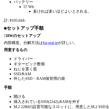
バッテリー
57 Wh
多ければ多いほどよいとされる。
計: ¥105,644-
セットアップ手順
HWのセットアップ
内部構造、分解方法は
for-real.jp
が詳しい。
用意するもの
ドライバー
ギターピック数個
ねじを置く皿
SSD/RAM
外したSSD・RAM保管用の袋
手順
開ける
挿入されているSSD(2242),RAMを外す
M.2 2280の設置可能なスロットに、用意したM.2 SS