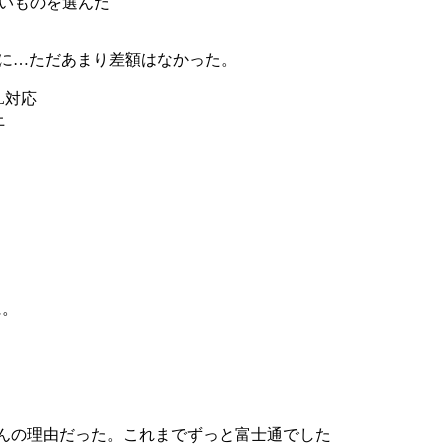
安いものを選んだ
めに…ただあまり差額はなかった。
PAL対応
上
。
に。
いちばんの理由だった。これまでずっと富士通でした