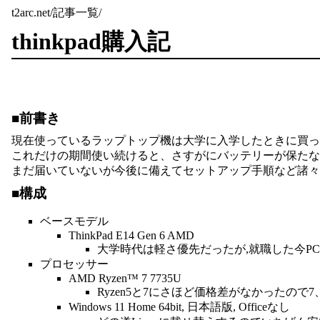
t2arc.net
/
記事一覧
/
thinkpad購入記
前書き
現在使っているラップトップ機は大学に入学したときに買った
これだけの期間使い続けると、さすがにバッテリーが保たないなど
まだ届いていないが今後に備えてセットアップ手順など諸々
構成
ベースモデル
ThinkPad E14 Gen 6 AMD
大学時代は軽さ優先だったが,就職した今P
プロセッサー
AMD Ryzen™ 7 7735U
Ryzen5と7にさほど価格差がなかったので
Windows 11 Home 64bit, 日本語版, Officeなし